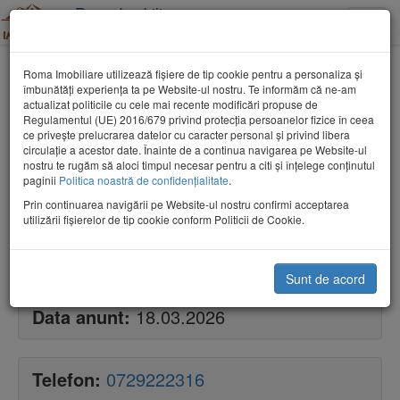
Roma Imobiliare
Toggle
Tel: 0362-802053
naviga
Dumbravita teren extravilan de vanzare
Roma Imobiliare utilizează fişiere de tip cookie pentru a personaliza și
îmbunătăți experiența ta pe Website-ul nostru. Te informăm că ne-am
actualizat politicile cu cele mai recente modificări propuse de
Regulamentul (UE) 2016/679 privind protecția persoanelor fizice în ceea
ce privește prelucrarea datelor cu caracter personal și privind libera
circulație a acestor date. Înainte de a continua navigarea pe Website-ul
nostru te rugăm să aloci timpul necesar pentru a citi și înțelege conținutul
paginii
Politica noastră de confidențialitate
.
Cauta
Prin continuarea navigării pe Website-ul nostru confirmi acceptarea
utilizării fişierelor de tip cookie conform Politicii de Cookie.
Pret:
19 900€
Sunt de acord
Data anunt:
18.03.2026
Telefon:
0729222316