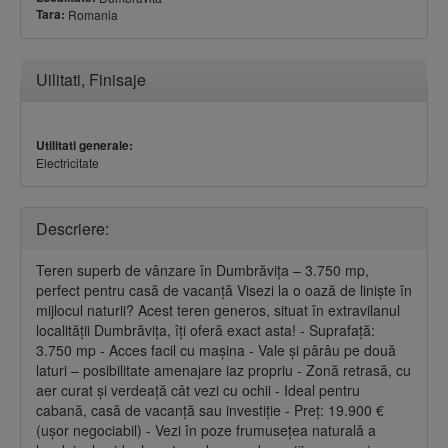
Tara:
Romania
Ascundere
Uilitati, Finisaje
Utilitati generale:
Electricitate
Descriere:
Teren superb de vânzare în Dumbrăvița – 3.750 mp,
perfect pentru casă de vacanță Visezi la o oază de liniște în
mijlocul naturii? Acest teren generos, situat în extravilanul
localității Dumbrăvița, îți oferă exact asta! - Suprafață:
3.750 mp - Acces facil cu mașina - Vale și pârâu pe două
laturi – posibilitate amenajare iaz propriu - Zonă retrasă, cu
aer curat și verdeață cât vezi cu ochii - Ideal pentru
cabană, casă de vacanță sau investiție - Preț: 19.900 €
(ușor negociabil) - Vezi în poze frumusețea naturală a