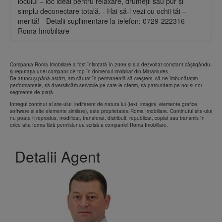
locului – loc ideal pentru relaxare, drumeții sau pur și
simplu deconectare totală. - Hai să-l vezi cu ochii tăi –
merită! - Detalii suplimentare la telefon: 0729-222316
Roma Imobiliare
Compania Roma Imobiliare a fost înființată în 2006 și s-a dezvoltat constant câștigându-
și reputația unei companii de top în domeniul imobiliar din Maramures.
De atunci și până astăzi, am căutat în permanență să creștem, să ne îmbunătățim
performanțele, să diversificăm serviciile pe care le oferim, să patrundem pe noi și noi
segmente de piață.
Intregul conţinut al site-ului, indiferent de natura lui (text, imagini, elemente grafice,
software si alte elemente similare), este proprietatea Roma Imobiliare. Conţinutul site-ului
nu poate fi reprodus, modificat, transferat, distribuit, republicat, copiat sau transmis în
orice alta forma fără permisiunea scrisă a companiei Roma Imobiliare.
Detalii Agent