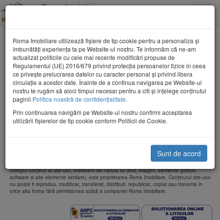
Roma Imobiliare
Toggle
Tel: 0362-802053
naviga
Inchiriere Terenuri Maramures
Roma Imobiliare utilizează fişiere de tip cookie pentru a personaliza și
îmbunătăți experiența ta pe Website-ul nostru. Te informăm că ne-am
actualizat politicile cu cele mai recente modificări propuse de
Regulamentul (UE) 2016/679 privind protecția persoanelor fizice în ceea
ce privește prelucrarea datelor cu caracter personal și privind libera
circulație a acestor date. Înainte de a continua navigarea pe Website-ul
nostru te rugăm să aloci timpul necesar pentru a citi și înțelege conținutul
paginii
Politica noastră de confidențialitate
.
Cauta
Prin continuarea navigării pe Website-ul nostru confirmi acceptarea
utilizării fişierelor de tip cookie conform Politicii de Cookie.
Compania Roma Imobiliare a fost înființată în 2006 și s-a dezvoltat constant câștigându-
și reputația unei companii de top în domeniul imobiliar din Maramures.
De atunci și până astăzi, am căutat în permanență să creștem, să ne îmbunătățim
performanțele, să diversificăm serviciile pe care le oferim, să patrundem pe noi și noi
Sunt de acord
segmente de piață.
Intregul conţinut al site-ului, indiferent de natura lui (text, imagini, elemente grafice,
software si alte elemente similare), este proprietatea Roma Imobiliare. Conţinutul site-ului
nu poate fi reprodus, modificat, transferat, distribuit, republicat, copiat sau transmis în
orice alta forma fără permisiunea scrisă a companiei Roma Imobiliare.
Soluționarea
So
alternativă
on