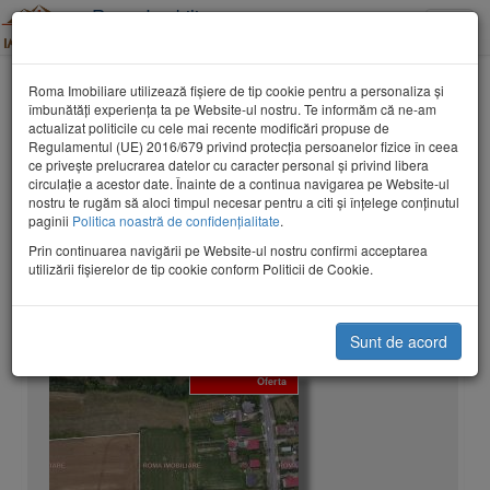
Roma Imobiliare
Toggle
Tel: 0362-802053
naviga
Terenuri
Vanzare Terenuri Maramures
Roma Imobiliare utilizează fişiere de tip cookie pentru a personaliza și
îmbunătăți experiența ta pe Website-ul nostru. Te informăm că ne-am
actualizat politicile cu cele mai recente modificări propuse de
Vanzare Terenuri Maramures
Distribuie
Regulamentul (UE) 2016/679 privind protecția persoanelor fizice în ceea
ce privește prelucrarea datelor cu caracter personal și privind libera
circulație a acestor date. Înainte de a continua navigarea pe Website-ul
nostru te rugăm să aloci timpul necesar pentru a citi și înțelege conținutul
paginii
Politica noastră de confidențialitate
.
Prin continuarea navigării pe Website-ul nostru confirmi acceptarea
utilizării fişierelor de tip cookie conform Politicii de Cookie.
Cauta
Sunt de acord
Somcuta Mare teren 1,2 Hectare de vanzare
Oferta