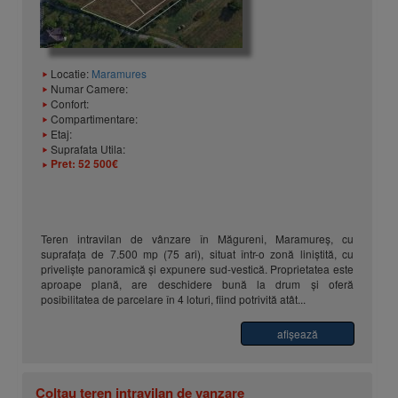
Locatie:
Maramures
Numar Camere:
Confort:
Compartimentare:
Etaj:
Suprafata Utila:
Pret:
52 500€
Teren intravilan de vânzare în Măgureni, Maramureș, cu
suprafața de 7.500 mp (75 ari), situat într-o zonă liniștită, cu
priveliște panoramică și expunere sud-vestică. Proprietatea este
aproape plană, are deschidere bună la drum și oferă
posibilitatea de parcelare în 4 loturi, fiind potrivită atât...
afişează
Coltau teren intravilan de vanzare