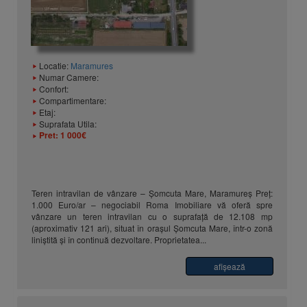
Locatie:
Maramures
Numar Camere:
Confort:
Compartimentare:
Etaj:
Suprafata Utila:
Pret:
1 000€
Teren intravilan de vânzare – Șomcuta Mare, Maramureș Preț:
1.000 Euro/ar – negociabil Roma Imobiliare vă oferă spre
vânzare un teren intravilan cu o suprafață de 12.108 mp
(aproximativ 121 ari), situat în orașul Șomcuta Mare, într-o zonă
liniștită și în continuă dezvoltare. Proprietatea...
afişează