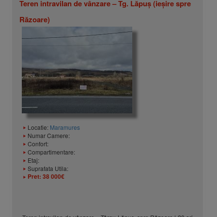
Teren intravilan de vânzare – Tg. Lăpuș (ieșire spre
Răzoare)
Locatie:
Maramures
Numar Camere:
Confort:
Compartimentare:
Etaj:
Suprafata Utila:
Pret:
38 000€