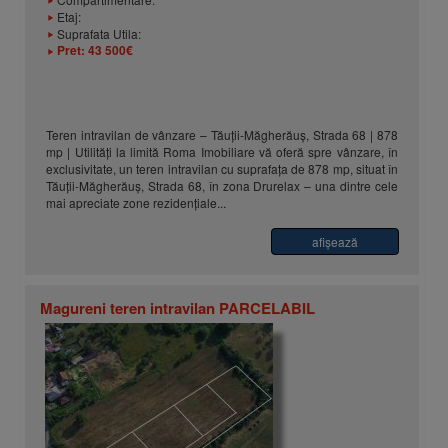
Etaj:
Suprafata Utila:
Pret:
43 500€
Teren intravilan de vânzare – Tăuții-Măgherăuș, Strada 68 | 878
mp | Utilități la limită Roma Imobiliare vă oferă spre vânzare, în
exclusivitate, un teren intravilan cu suprafața de 878 mp, situat în
Tăuții-Măgherăuș, Strada 68, în zona Drurelax – una dintre cele
mai apreciate zone rezidențiale...
afişează
Magureni teren intravilan PARCELABIL