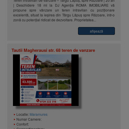
Teren intravilan de vânzare – Târgu Lăpuș, spre Răzoare | 20 ari
| Deschidere 18 ml la DJ Agenția ROMA IMOBILIARE vă
propune spre vânzare un teren intravilan cu poziționare
excelentă, situat la ieșirea din Târgu Lăpuș spre Răzoare, într-o
zonă cu potențial ridicat de dezvoltare. Proprietatea...
afişează
Tautii Magherausi str. 68 teren de vanzare
Locatie:
Maramures
Numar Camere:
Confort:
Compartimentare: